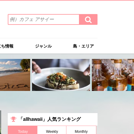
検
検
索
索
ワ
す
る
ー
ド
立ち情報
ジャンル
島・エリア
を
入
力
(例）
カ
フ
ェ
ア
サ
イ
ー
「allhawaii」人気ランキング
Today
Weekly
Monthly