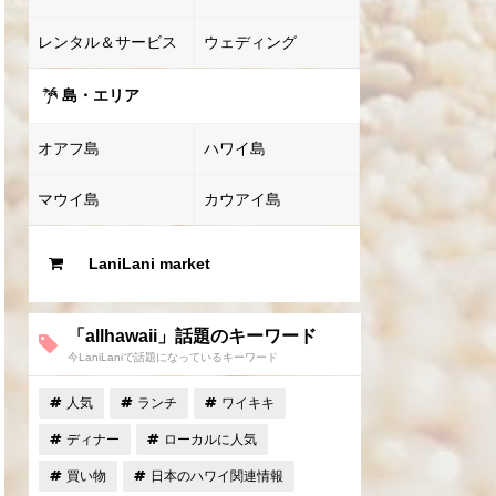
レンタル＆サービス
ウェディング
島・エリア
オアフ島
ハワイ島
マウイ島
カウアイ島
LaniLani market
「allhawaii」話題のキーワード
今LaniLaniで話題になっているキーワード
人気
ランチ
ワイキキ
ディナー
ローカルに人気
買い物
日本のハワイ関連情報