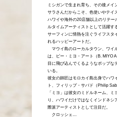
ミシガンで生まれ育ち、その後メイ
サラさんだからこそ、色使いやテイ
ハワイや海外の20店舗以上のリテ
ルタイムアーティストとして活躍す
サーフィンに情熱を注ぐライフスタ
れるハッピーアートだ。
マウイ島のローカルタウン、ワイルク
は、ビー・ミヨ・アート（B. MIYO A
目に飛び込んでくるようなポップな
いる。
彼女の師匠はモロカイ島出身でハワ
ト、フィリップ・サバド（Philip Sa
「ミヨ」は彼女のミドルネーム、ミ
り、ハワイだけではなくインドネシ
際派アーティストとして注目だ。
クロッシェ…