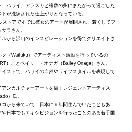
ン、ハワイ、アラスカと複数の州にまたがって過ごした
ストが洗練された仕上がりとなっている。
ールストアですでに彼女のアートが展開され、若くしてフ
るサラさん。
イルから沢山のインスピレーションを得てクリエイトさ
（Wailuku）でアーティスト活動を行っているの
RT）ことベイリー・オナガ（Bailey Onaga）さん。
テイストで、ハワイの自然やライフスタイルを表現して
イアンカルチャーアートを描くレジェントアーティス
bado）氏。
ヨコから来ていて、日本に６年間住んでいたこともあ
アや日本でもエキシビジョンを行ったことのある若手国