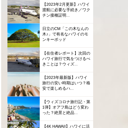
【2023年2月更新】ハワイ
渡航に必要な手続き／ワク
チン接種証明...
日立のCM「この木なんの
木♪」で有名なハワイのモ
ンキーポッド
【在住者レポート】次回の
ハワイ旅行で気をつけるべ
きことは？ウィズ...
【2023年最新版】ハワイ
旅行の安い時期はいつ？格
安で楽しめるハ...
【ウィズコロナ旅行記・第
1弾】オアフ島はどう変わ
った？絶景と絶品...
【4K HAWAII】ハワイに活