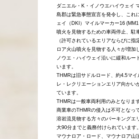
ダニエル・K・イノウエハイウェイ 
島郡は緊急事態宣言を発令し、これに
ェイ（DKI）マイルマーカー16 (MM
噴火を見物するための車両停止、駐
（許可されているエリアならびに指
ロア火山噴火を見物する人々が増加
ノウエ・ハイウェイ沿いに緩和ルート（THMR: T
います。
THMRは旧サドルロード、約4.5マ
レ・レクリエーションエリア向かい
ています。
THMRは一般車両利用のみとなりま
商業車のTHMRの侵入は不可となっ
溶岩流見物する方々のパーキングエリ
大90分までと義務付けられています
マウナロア・ロード、マウナロア山