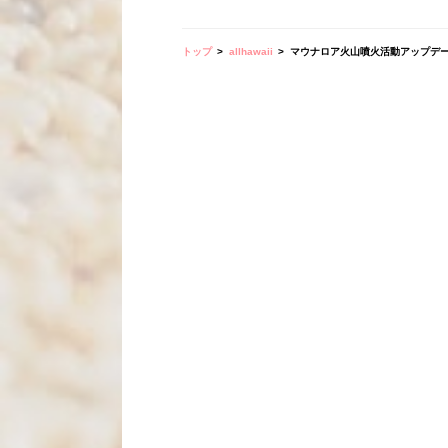
トップ
allhawaii
マウナロア火山噴火活動アップデ