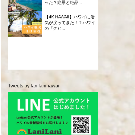
った？絶景と絶品...
【4K HAWAII】ハワイに活
気が戻ってきた！？ハワイ
の「クヒ...
Tweets by lanilanihawaii