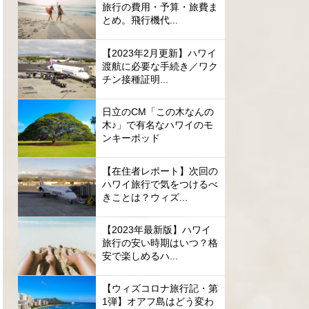
旅行の費用・予算・旅費ま
とめ。飛行機代...
【2023年2月更新】ハワイ
渡航に必要な手続き／ワク
チン接種証明...
日立のCM「この木なんの
木♪」で有名なハワイのモ
ンキーポッド
【在住者レポート】次回の
ハワイ旅行で気をつけるべ
きことは？ウィズ...
【2023年最新版】ハワイ
旅行の安い時期はいつ？格
安で楽しめるハ...
【ウィズコロナ旅行記・第
1弾】オアフ島はどう変わ