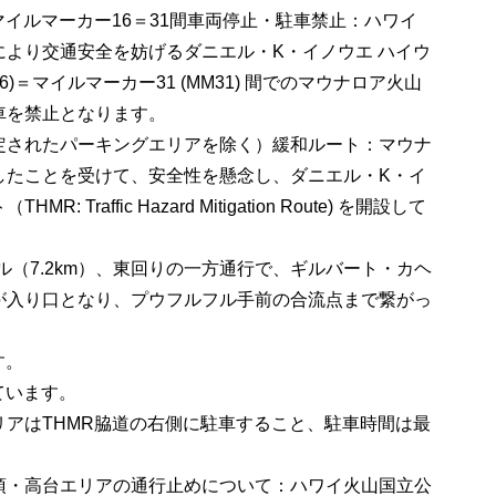
マイルマーカー16＝31間車両停止・駐車禁止：ハワイ
より交通安全を妨げるダニエル・K・イノウエ ハイウ
16)＝マイルマーカー31 (MM31) 間でのマウナロア火山
車を禁止となります。
定されたパーキングエリアを除く）緩和ルート：マウナ
したことを受けて、安全性を懸念し、ダニエル・K・イ
raffic Hazard Mitigation Route) を開設して
イル（7.2km）、東回りの一方通行で、ギルバート・カヘ
が入り口となり、プウフルフル手前の合流点まで繋がっ
す。
ています。
アはTHMR脇道の右側に駐車すること、駐車時間は最
。
頂・高台エリアの通行止めについて：ハワイ火山国立公