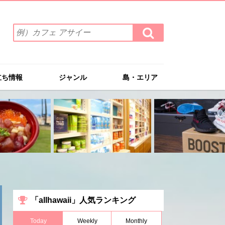
検
検
索
索
ワ
す
る
ー
ド
立ち情報
ジャンル
島・エリア
を
入
力
(例）
カ
フ
ェ
ア
サ
イ
ー
「allhawaii」人気ランキング
Today
Weekly
Monthly