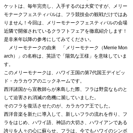
ケットは、毎年完売し、入手するのは大変ですが、メリー
モナークフェスティバルは、フラ競技会の観戦だけではあ
りません！今回は、メリーモナークフェスティバルの会場
近隣で開催されているクラフトフェアを徹底紹介します！
是非来年以降の参考にしてみてください。
メリーモナークの由来 「メリーモナーク（Merrie Mon
arch）」の名称は、英語で「陽気な王様」を意味していま
す。
このメリーモナークは、ハワイ王国の第7代国王デイビッ
ド・カラカウアのニックネームです。
西洋諸国から宣教師らが来島した際、フラは野蛮なものと
して迫害され消滅の危機に瀕していました。
そのフラを復活させたのが、カラカウア王でした。
西洋音楽を新たに導入して、新しいフラの流れを作り、フ
ラをはじめ、ハワイ語、神話の大切さ、ハワイアンである
誇りを人々の心に蘇らせ、フラは、今でもハワイのシンボ