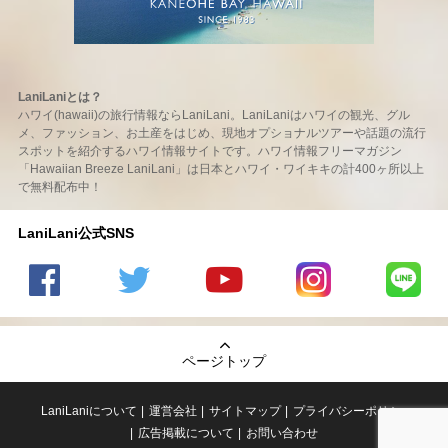
LaniLaniとは？
ハワイ(hawaii)の旅行情報ならLaniLani。LaniLaniはハワイの観光、グル
メ、ファッション、お土産をはじめ、現地オプショナルツアーや話題の流行
スポットを紹介するハワイ情報サイトです。ハワイ情報フリーマガジン
「Hawaiian Breeze LaniLani」は日本とハワイ・ワイキキの計400ヶ所以上
で無料配布中！
LaniLani公式SNS
LaniLani
LaniLani
LaniLani
LaniLani
LaniLani
の
のtwitter
の
の
のLINEを
Facebook
を見る
Youtube
Instagram
見る
ページトップ
を見る
チャンネ
を見る
ルを見る
LaniLaniについて
運営会社
サイトマップ
プライバシーポリシー
広告掲載について
お問い合わせ