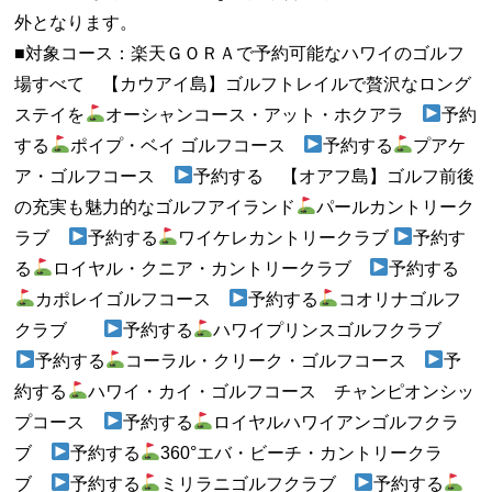
外となります。
■対象コース：楽天ＧＯＲＡで予約可能なハワイのゴルフ
場すべて 【カウアイ島】ゴルフトレイルで贅沢なロング
ステイを
オーシャンコース・アット・ホクアラ
予約
する
ポイプ・ベイ ゴルフコース
予約する
プアケ
ア・ゴルフコース
予約する 【オアフ島】ゴルフ前後
の充実も魅力的なゴルフアイランド
パールカントリーク
ラブ
予約する
ワイケレカントリークラブ
予約す
る
ロイヤル・クニア・カントリークラブ
予約する
カポレイゴルフコース
予約する
コオリナゴルフ
クラブ
予約する
ハワイプリンスゴルフクラブ
予約する
コーラル・クリーク・ゴルフコース
予
約する
ハワイ・カイ・ゴルフコース チャンピオンシッ
プコース
予約する
ロイヤルハワイアンゴルフクラ
ブ
予約する
360°エバ・ビーチ・カントリークラ
ブ
予約する
ミリラニゴルフクラブ
予約する