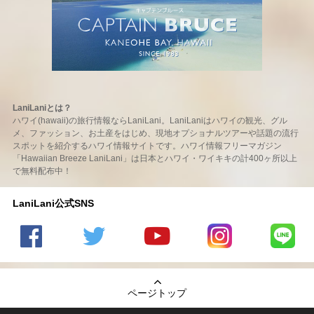
LaniLaniとは？
ハワイ(hawaii)の旅行情報ならLaniLani。LaniLaniはハワイの観光、グル
メ、ファッション、お土産をはじめ、現地オプショナルツアーや話題の流行
スポットを紹介するハワイ情報サイトです。ハワイ情報フリーマガジン
「Hawaiian Breeze LaniLani」は日本とハワイ・ワイキキの計400ヶ所以上
で無料配布中！
LaniLani公式SNS
LaniLani
LaniLani
LaniLani
LaniLani
LaniLani
の
のtwitter
の
の
のLINEを
Facebook
を見る
Youtube
Instagram
見る
ページトップ
を見る
チャンネ
を見る