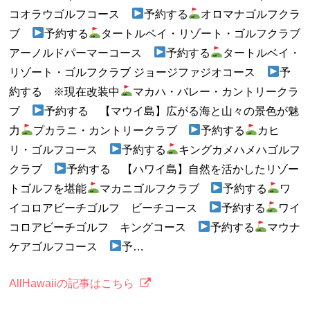
コオラウゴルフコース
予約する
オロマナゴルフクラ
ブ
予約する
タートルベイ・リゾート・ゴルフクラブ
アーノルドパーマーコース
予約する
タートルベイ・
リゾート・ゴルフクラブ ジョージファジオコース
予
約する ※現在改装中
マカハ・バレー・カントリークラ
ブ
予約する 【マウイ島】広がる海と山々の景色が魅
力
プカラニ・カントリークラブ
予約する
カヒ
リ・ゴルフコース
予約する
キングカメハメハゴルフ
クラブ
予約する 【ハワイ島】自然を活かしたリゾー
トゴルフを堪能
マカニゴルフクラブ
予約する
ワ
イコロアビーチゴルフ ビーチコース
予約する
ワイ
コロアビーチゴルフ キングコース
予約する
マウナ
ケアゴルフコース
予…
AllHawaiiの記事はこちら