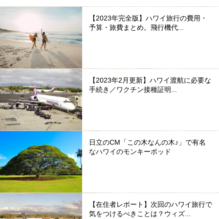
【2023年完全版】ハワイ旅行の費用・
予算・旅費まとめ。飛行機代...
【2023年2月更新】ハワイ渡航に必要な
手続き／ワクチン接種証明...
日立のCM「この木なんの木♪」で有名
なハワイのモンキーポッド
【在住者レポート】次回のハワイ旅行で
気をつけるべきことは？ウィズ...