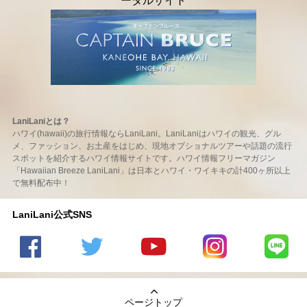
LaniLaniとは？
ハワイ(hawaii)の旅行情報ならLaniLani。LaniLaniはハワイの観光、グル
メ、ファッション、お土産をはじめ、現地オプショナルツアーや話題の流行
スポットを紹介するハワイ情報サイトです。ハワイ情報フリーマガジン
「Hawaiian Breeze LaniLani」は日本とハワイ・ワイキキの計400ヶ所以上
で無料配布中！
LaniLani公式SNS
LaniLani
LaniLani
LaniLani
LaniLani
LaniLani
の
のtwitter
の
の
のLINEを
Facebook
を見る
Youtube
Instagram
見る
ページトップ