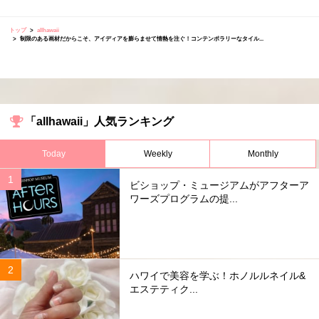
トップ
allhawaii
制限のある画材だからこそ、アイディアを膨らませて情熱を注ぐ！コンテンポラリーなタイル...
「allhawaii」人気ランキング
Today
Weekly
Monthly
ビショップ・ミュージアムがアフターア
ワーズプログラムの提...
ハワイで美容を学ぶ！ホノルルネイル&
エステティク...