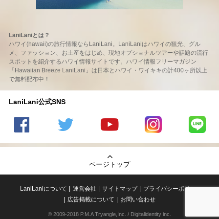
LaniLaniとは？
ハワイ(hawaii)の旅行情報ならLaniLani。LaniLaniはハワイの観光、グル
メ、ファッション、お土産をはじめ、現地オプショナルツアーや話題の流行
スポットを紹介するハワイ情報サイトです。ハワイ情報フリーマガジン
「Hawaiian Breeze LaniLani」は日本とハワイ・ワイキキの計400ヶ所以上
で無料配布中！
LaniLani公式SNS
LaniLani
LaniLani
LaniLani
LaniLani
LaniLani
の
のtwitter
の
の
のLINEを
Facebook
を見る
Youtube
Instagram
見る
ページトップ
を見る
チャンネ
を見る
ルを見る
LaniLaniについて
運営会社
サイトマップ
プライバシーポリシー
広告掲載について
お問い合わせ
© 2009-2018 P.M.A Tryangle,Inc. / Digitalidentity inc.