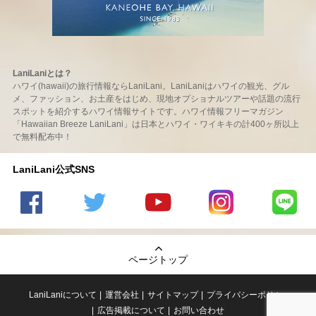
LaniLaniとは？
ハワイ(hawaii)の旅行情報ならLaniLani。LaniLaniはハワイの観光、グル
メ、ファッション、お土産をはじめ、現地オプショナルツアーや話題の流行
スポットを紹介するハワイ情報サイトです。ハワイ情報フリーマガジン
「Hawaiian Breeze LaniLani」は日本とハワイ・ワイキキの計400ヶ所以上
で無料配布中！
LaniLani公式SNS
LaniLani
LaniLani
LaniLani
LaniLani
LaniLani
の
のtwitter
の
の
のLINEを
Facebook
を見る
Youtube
Instagram
見る
ページトップ
を見る
チャンネ
を見る
ルを見る
LaniLaniについて
運営会社
サイトマップ
プライバシーポリシー
広告掲載について
お問い合わせ