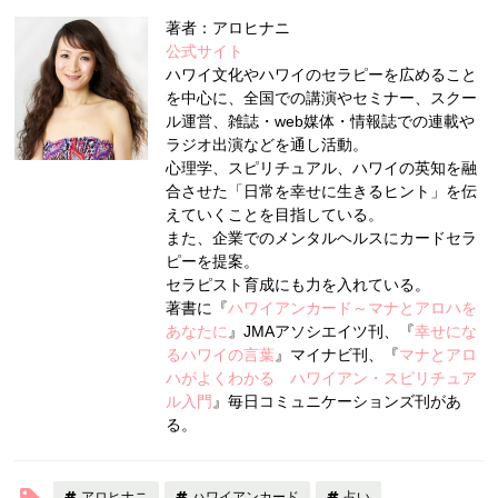
著者：アロヒナニ
公式サイト
ハワイ文化やハワイのセラピーを広めること
を中心に、全国での講演やセミナー、スクー
ル運営、雑誌・web媒体・情報誌での連載や
ラジオ出演などを通し活動。
心理学、スピリチュアル、ハワイの英知を融
合させた「日常を幸せに生きるヒント」を伝
えていくことを目指している。
また、企業でのメンタルヘルスにカードセラ
ピーを提案。
セラピスト育成にも力を入れている。
著書に『
ハワイアンカード～マナとアロハを
あなたに
』JMAアソシエイツ刊、『
幸せにな
るハワイの言葉
』マイナビ刊、『
マナとアロ
ハがよくわかる ハワイアン・スピリチュア
ル入門
』毎日コミュニケーションズ刊があ
る。
アロヒナニ
ハワイアンカード
占い