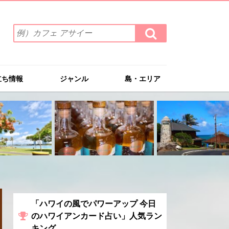
検
検
索
索
ワ
す
る
ー
ド
立ち情報
ジャンル
島・エリア
を
入
力
(例）
カ
フ
ェ
ア
サ
イ
ー
「ハワイの風でパワーアップ 今日
のハワイアンカード占い」人気ラン
キング