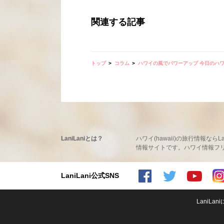
関連する記事
トップ
コラム
ハワイの風でパワーアップ 今日のハ
LaniLaniとは？
ハワイ(hawaii)の旅行情報
情報サイトです。ハワイ情報フリーマ
LaniLani公式SNS
LaniLaniのFacebookを見る
LaniLaniのtwitterを見る
LaniLaniのYoutubeチャンネルを見る
LaniLaniのInstagramを見る
LaniLa