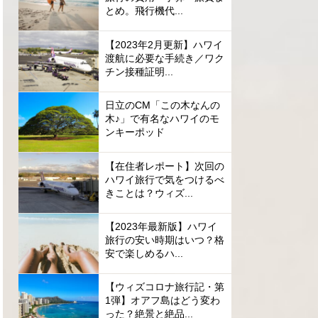
とめ。飛行機代...
【2023年2月更新】ハワイ
渡航に必要な手続き／ワク
チン接種証明...
日立のCM「この木なんの
木♪」で有名なハワイのモ
ンキーポッド
【在住者レポート】次回の
ハワイ旅行で気をつけるべ
きことは？ウィズ...
【2023年最新版】ハワイ
旅行の安い時期はいつ？格
安で楽しめるハ...
【ウィズコロナ旅行記・第
1弾】オアフ島はどう変わ
った？絶景と絶品...