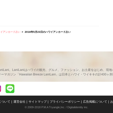
ワイアンカード占い
2018年5月23日のハワイアンカード占い
ならLaniLani。LaniLaniはハワイの観光、グルメ、ファッション、お土産をはじ
ガジン「Hawaiian Breeze LaniLani」は日本とハワイ・ワイキキの計400
LaniLaniのLINEを見る
niについて
運営会社
サイトマップ
プライバシーポリシー
広告掲載について
© 2009-2018 P.M.A Tryangle,Inc. / Digitalidentity inc.