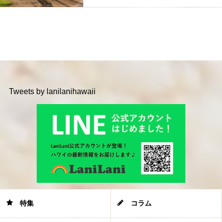
Tweets by lanilanihawaii
特集
コラム