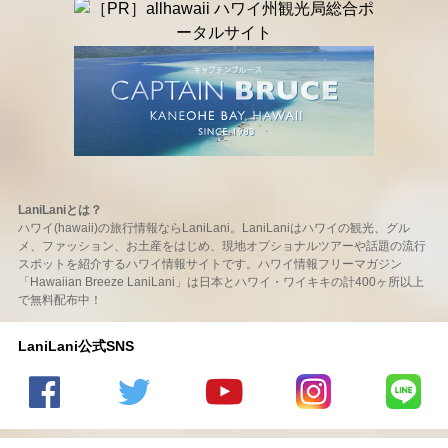
LaniLaniとは？
ハワイ(hawaii)の旅行情報ならLaniLani。LaniLaniはハワイの観光、グル
メ、ファッション、お土産をはじめ、現地オプショナルツアーや話題の流行
スポットを紹介するハワイ情報サイトです。ハワイ情報フリーマガジン
「Hawaiian Breeze LaniLani」は日本とハワイ・ワイキキの計400ヶ所以上
で無料配布中！
LaniLani公式SNS
LaniLani
LaniLani
LaniLani
LaniLani
LaniLani
の
のtwitter
の
の
のLINEを