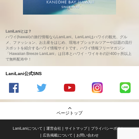
LaniLaniとは？
ハワイ(hawaii)の旅行情報ならLaniLani。LaniLaniはハワイの観光、グル
メ、ファッション、お土産をはじめ、現地オプショナルツアーや話題の流行
スポットを紹介するハワイ情報サイトです。ハワイ情報フリーマガジン
「Hawaiian Breeze LaniLani」は日本とハワイ・ワイキキの計400ヶ所以上
で無料配布中！
LaniLani公式SNS
LaniLani
LaniLani
LaniLani
LaniLani
LaniLani
の
のtwitter
の
の
のLINEを
Facebook
を見る
Youtube
Instagram
見る
ページトップ
を見る
チャンネ
を見る
ルを見る
LaniLaniについて
運営会社
サイトマップ
プライバシーポリシー
広告掲載について
お問い合わせ