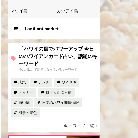
マウイ島
カウアイ島
LaniLani market
「ハワイの風でパワーアップ 今日
のハワイアンカード占い」話題のキ
ーワード
今LaniLaniで話題になっているキーワード
人気
ランチ
ワイキキ
ディナー
ローカルに人気
買い物
日本のハワイ関連情報
風景・景色
キーワード一覧