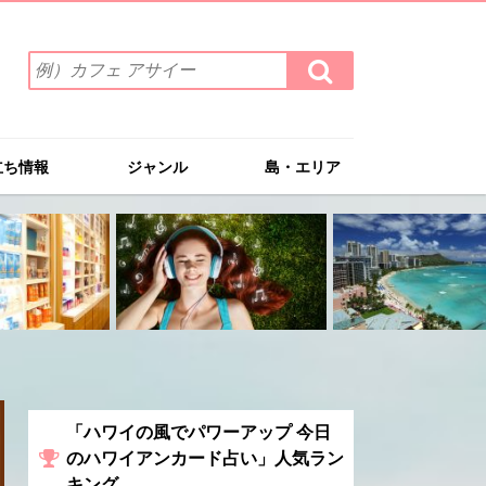
検
検
索
索
ワ
す
る
ー
ド
立ち情報
ジャンル
島・エリア
を
入
力
(例）
カ
フ
ェ
ア
サ
イ
ー
「ハワイの風でパワーアップ 今日
のハワイアンカード占い」人気ラン
キング