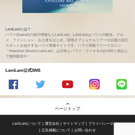
LaniLaniとは？
ハワイ(hawaii)の旅行情報ならLaniLani。LaniLaniはハワイの観光、グル
メ、ファッション、お土産をはじめ、現地オプショナルツアーや話題の流行
スポットを紹介するハワイ情報サイトです。ハワイ情報フリーマガジン
「Hawaiian Breeze LaniLani」は日本とハワイ・ワイキキの計400ヶ所以上
で無料配布中！
LaniLani公式SNS
LaniLani
LaniLani
LaniLani
LaniLani
LaniLani
の
のtwitter
の
の
のLINEを
Facebook
を見る
Youtube
Instagram
見る
ページトップ
を見る
チャンネ
を見る
ルを見る
LaniLaniについて
運営会社
サイトマップ
プライバシーポリシー
広告掲載について
お問い合わせ