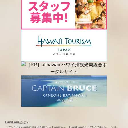
LaniLaniとは？
ハワイ(hawaii)の旅行情報ならLaniLani。LaniLaniはハワイの観光、グル