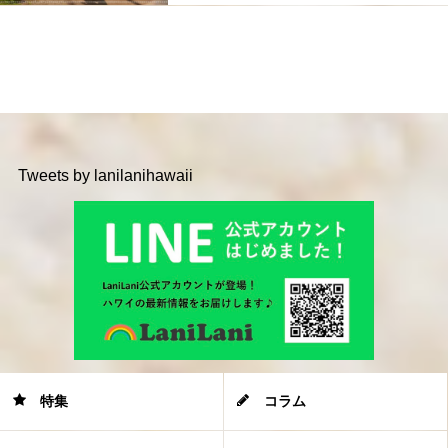
Tweets by lanilanihawaii
特集
コラム