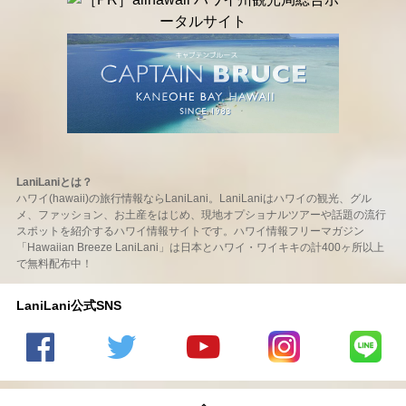
LaniLaniとは？
ハワイ(hawaii)の旅行情報ならLaniLani。LaniLaniはハワイの観光、グル
メ、ファッション、お土産をはじめ、現地オプショナルツアーや話題の流行
スポットを紹介するハワイ情報サイトです。ハワイ情報フリーマガジン
「Hawaiian Breeze LaniLani」は日本とハワイ・ワイキキの計400ヶ所以上
で無料配布中！
LaniLani公式SNS
LaniLani
LaniLani
LaniLani
LaniLani
LaniLani
の
のtwitter
の
の
のLINEを