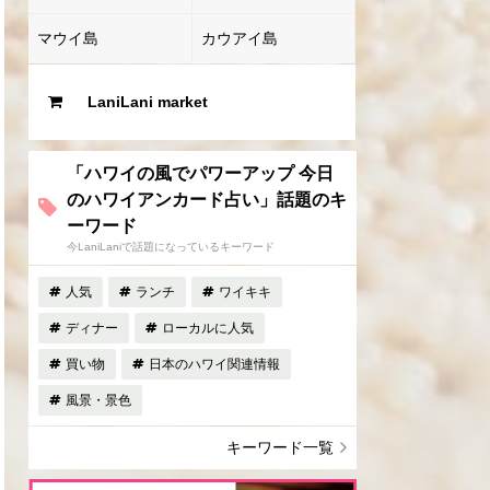
マウイ島
カウアイ島
LaniLani market
「ハワイの風でパワーアップ 今日
のハワイアンカード占い」話題のキ
ーワード
今LaniLaniで話題になっているキーワード
人気
ランチ
ワイキキ
ディナー
ローカルに人気
買い物
日本のハワイ関連情報
風景・景色
キーワード一覧