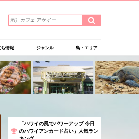
検
検
索
索
ワ
す
る
ー
ド
立ち情報
ジャンル
島・エリア
を
入
力
(例）
カ
フ
ェ
ア
サ
イ
ー
「ハワイの風でパワーアップ 今日
のハワイアンカード占い」人気ラン
キング