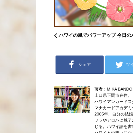
ハワイの風でパワーアップ 今日の
シェア
ツ
著者：MIKA BANDO
山口県下関市在住。
ハワイアンカードス
マナカードアカデミ
2005年、自分の結
フラやアロハに魅了
じる。ハワイ語を書
ハワイと両想いにな