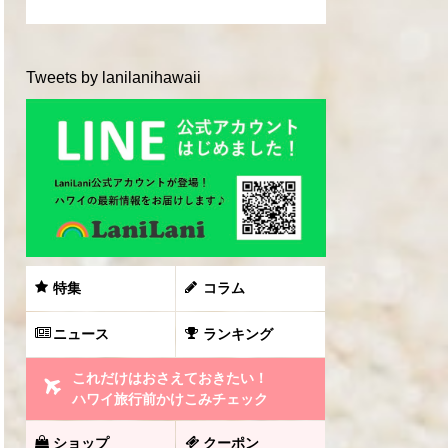
Tweets by lanilanihawaii
特集
コラム
ニュース
ランキング
これだけはおさえておきたい！
ハワイ旅行前かけこみチェック
ショップ
クーポン