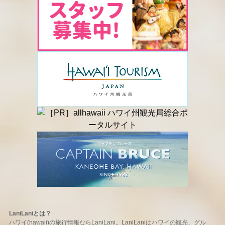
LaniLaniとは？
ハワイ(hawaii)の旅行情報ならLaniLani。LaniLaniはハワイの観光、グル