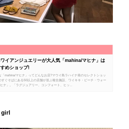
！
ワイアンジュエリーが大人気「mahina/マヒナ」は
すめショップ!
「mahina/マヒナ」ってどんなお店?マウイ島ラハイナ発のセレクトショッ
のすぐそばにある50以上の店舗が並ぶ複合施設、ワイキキ・ビーチ・ウォー
ヒナ」。「ラグジュアリー、コンフォート、ヒッ...
irl