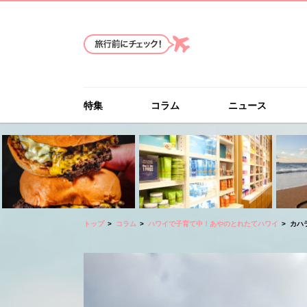
特集
コラム
ニュース
トップ
コラム
ハワイで子育て中！あやのとれたてハワイ
カハ