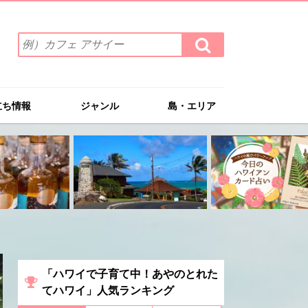
検
検
索
索
ワ
す
る
ー
ド
立ち情報
ジャンル
島・エリア
を
入
力
(例）
カ
フ
ェ
ア
サ
イ
ー
「ハワイで子育て中！あやのとれた
てハワイ」人気ランキング