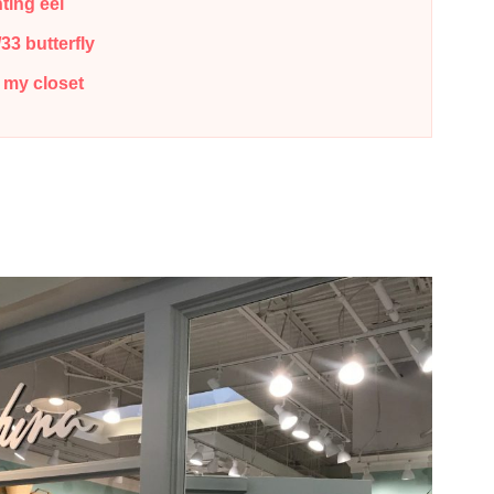
ng eel
utterfly
 closet