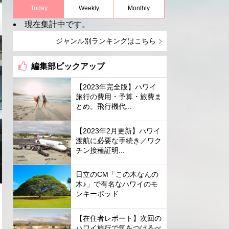
Today
Weekly
Monthly
現在集計中です。
ジャンル別ランキングはこちら
編集部ピックアップ
【2023年完全版】ハワイ
旅行の費用・予算・旅費ま
とめ。飛行機代...
【2023年2月更新】ハワイ
渡航に必要な手続き／ワク
チン接種証明...
日立のCM「この木なんの
木♪」で有名なハワイのモ
ンキーポッド
【在住者レポート】次回の
ハワイ旅行で気をつけるべ