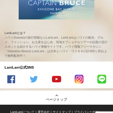
LaniLaniとは？
ハワイ(hawaii)の旅行情報ならLaniLani。LaniLaniはハワイの観光、グル
メ、ファッション、お土産をはじめ、現地オプショナルツアーや話題の流行
スポットを紹介するハワイ情報サイトです。ハワイ情報フリーマガジン
「Hawaiian Breeze LaniLani」は日本とハワイ・ワイキキの計400ヶ所以上
で無料配布中！
LaniLani公式SNS
LaniLani
LaniLani
LaniLani
LaniLani
LaniLani
の
のtwitter
の
の
のLINEを
Facebook
を見る
Youtube
Instagram
見る
ページトップ
を見る
チャンネ
を見る
ルを見る
LaniLaniについて
運営会社
サイトマップ
プライバシーポリシー