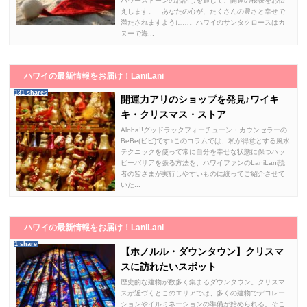
パワーストーンのお話しを通じて、開運の秘訣をお伝
えします。 あなたの心が、たくさんの豊さと幸せで
満たされますように…。ハワイのサンタクロースはカ
ヌーで海...
ハワイの最新情報をお届け！LaniLani
131 shares
開運力アリのショップを発見♪ワイキ
キ・クリスマス・ストア
Aloha!!グッドラックフォーチューン・カウンセラーの
BeBe(ビビ)です♪このコラムでは、私が得意とする風水
テクニックを使って常に自分を幸せな状態に保つハッ
ピーバリアを張る方法を、ハワイファンのLaniLani読
者の皆さまが実行しやすいものに絞ってご紹介させて
いた...
ハワイの最新情報をお届け！LaniLani
1 share
【ホノルル・ダウンタウン】クリスマ
スに訪れたいスポット
歴史的な建物が数多く集まるダウンタウン。クリスマ
スが近づくとこのエリアでは、多くの建物でデコレー
ションやイルミネーションの準備が始められる。そこ