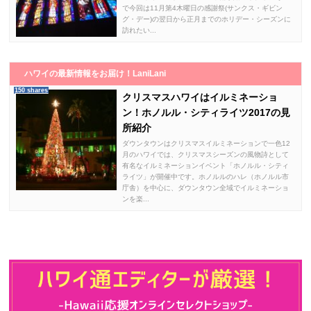
で今回は11月第4木曜日の感謝祭(サンクス・ギビン
グ・デー)の翌日から正月までのホリデー・シーズンに
訪れたい...
ハワイの最新情報をお届け！LaniLani
150 shares
クリスマスハワイはイルミネーショ
ン！ホノルル・シティライツ2017の見
所紹介
ダウンタウンはクリスマスイルミネーションで一色12
月のハワイでは、クリスマスシーズンの風物詩として
有名なイルミネーションイベント「ホノルル・シティ
ライツ」が開催中です。ホノルルのハレ（ホノルル市
庁舎）を中心に、ダウンタウン全域でイルミネーショ
ンを楽...