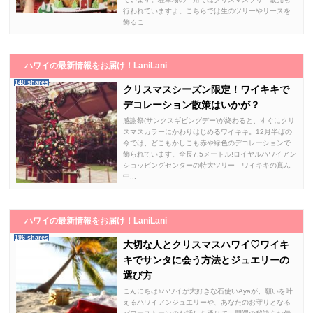
行われていますよ。こちらでは生のツリーやリースを
飾るこ...
ハワイの最新情報をお届け！LaniLani
148 shares
クリスマスシーズン限定！ワイキキで
デコレーション散策はいかが？
感謝祭(サンクスギビングデー)が終わると、すぐにクリ
スマスカラーにかわりはじめるワイキキ。12月半ばの
今では、どこもかしこも赤や緑色のデコレーションで
飾られています。全長7.5メートル!ロイヤルハワイアン
ショッピングセンターの特大ツリー ワイキキの真ん
中...
ハワイの最新情報をお届け！LaniLani
196 shares
大切な人とクリスマスハワイ♡ワイキ
キでサンタに会う方法とジュエリーの
選び方
こんにちは♪ハワイが大好きな石使いAyaが、願いを叶
えるハワイアンジュエリーや、あなたのお守りとなる