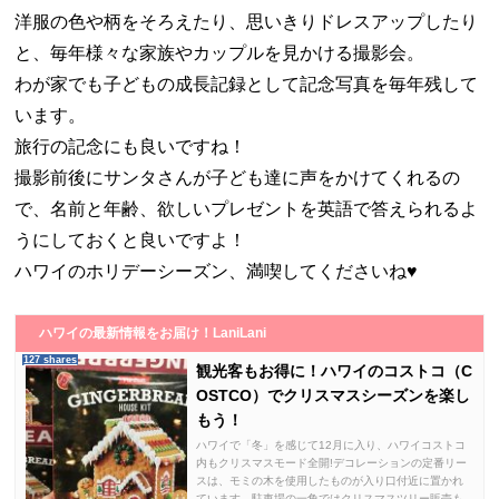
洋服の色や柄をそろえたり、思いきりドレスアップしたり
と、毎年様々な家族やカップルを見かける撮影会。
わが家でも子どもの成長記録として記念写真を毎年残して
います。
旅行の記念にも良いですね！
撮影前後にサンタさんが子ども達に声をかけてくれるの
で、名前と年齢、欲しいプレゼントを英語で答えられるよ
うにしておくと良いですよ！
ハワイのホリデーシーズン、満喫してくださいね♥
ハワイの最新情報をお届け！LaniLani
127 shares
観光客もお得に！ハワイのコストコ（C
OSTCO）でクリスマスシーズンを楽し
もう！
ハワイで「冬」を感じて12月に入り、ハワイコストコ
内もクリスマスモード全開!デコレーションの定番リー
スは、モミの木を使用したものが入り口付近に置かれ
ています。駐車場の一角ではクリスマスツリー販売も