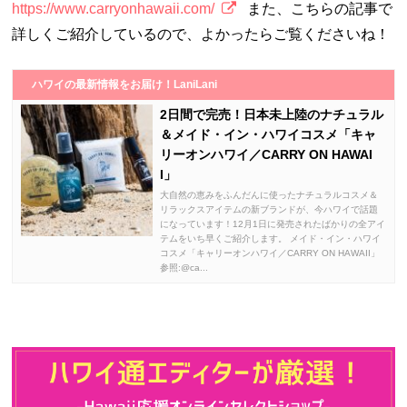
https://www.carryonhawaii.com/
また、こちらの記事で
詳しくご紹介しているので、よかったらご覧くださいね！
ハワイの最新情報をお届け！LaniLani
2日間で完売！日本未上陸のナチュラル
＆メイド・イン・ハワイコスメ「キャ
リーオンハワイ／CARRY ON HAWAI
I」
大自然の恵みをふんだんに使ったナチュラルコスメ＆
リラックスアイテムの新ブランドが、今ハワイで話題
になっています！12月1日に発売されたばかりの全アイ
テムをいち早くご紹介します。 メイド・イン・ハワイ
コスメ「キャリーオンハワイ／CARRY ON HAWAII」
参照:@ca...