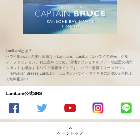
LaniLaniとは？
ハワイ(hawaii)の旅行情報ならLaniLani。LaniLaniはハワイの観光、グル
メ、ファッション、お土産をはじめ、現地オプショナルツアーや話題の流行
スポットを紹介するハワイ情報サイトです。ハワイ情報フリーマガジン
「Hawaiian Breeze LaniLani」は日本とハワイ・ワイキキの計400ヶ所以上
で無料配布中！
LaniLani公式SNS
LaniLani
LaniLani
LaniLani
LaniLani
LaniLani
の
のtwitter
の
の
のLINEを
Facebook
を見る
Youtube
Instagram
見る
ページトップ
を見る
チャンネ
を見る