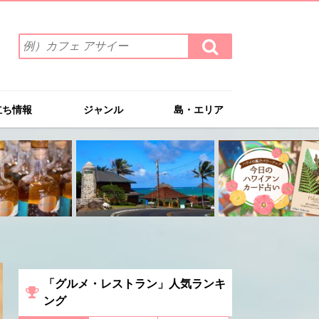
検
検
索
索
ワ
す
る
ー
ド
立ち情報
ジャンル
島・エリア
を
入
力
(例）
カ
フ
ェ
ア
サ
イ
ー
「グルメ・レストラン」人気ランキ
ング