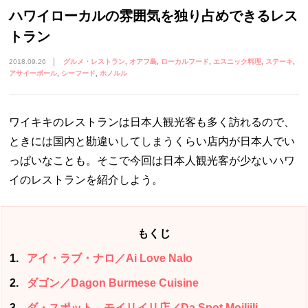
ハワイローカルの雰囲気を独り占めできるレス
トラン
2018.09.26
グルメ・レストラン
オアフ島
ローカルフード
エスニック料理
ステーキ
アサイーボール
シーフード
ホノルル
ワイキキのレストランは日本人観光客も多く訪れるので、
ときには国内と勘違いしてしまうくらい店内が日本人でい
っぱいなことも。そこで今回は日本人観光客が少ないハワ
イのレストランを紹介しよう。
もくじ
1
アイ・ラブ・ナロ／Ai Love Nalo
2
ダゴン／Dagon Burmese Cuisine
3
ダ・スポット モイリイリ店／Da Spot Moiliili