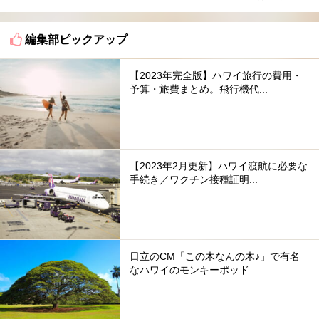
編集部ピックアップ
【2023年完全版】ハワイ旅行の費用・
予算・旅費まとめ。飛行機代...
【2023年2月更新】ハワイ渡航に必要な
手続き／ワクチン接種証明...
日立のCM「この木なんの木♪」で有名
なハワイのモンキーポッド