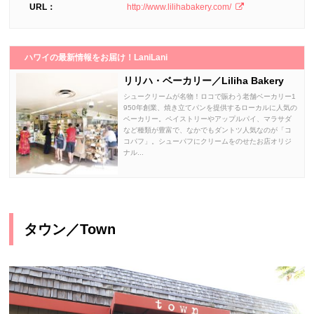
URL：
http://www.lilihabakery.com/
ハワイの最新情報をお届け！LaniLani
リリハ・ベーカリー／Liliha Bakery
シュークリームが名物！ロコで賑わう老舗ベーカリー1
950年創業、焼き立てパンを提供するローカルに人気の
ベーカリー。ペイストリーやアップルパイ、マラサダ
など種類が豊富で、なかでもダントツ人気なのが「コ
コパフ」。シューパフにクリームをのせたお店オリジ
ナル...
タウン／Town