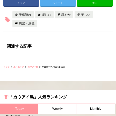
シェア
ツイート
送る
子供連れ
楽しむ
穏やか
美しい
風景・景色
関連する記事
トップ
島・エリア
カウアイ島
ケエビーチ／Ke'e Beach
「カウアイ島」人気ランキング
Today
Weekly
Monthly