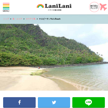
トップ
島・エリア
カウアイ島
ケエビーチ／Ke'e Beach