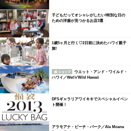
子どもだってオシャレがしたい!特別な日の
ための洋服が見つかるお店3選
1歳5ヶ月と行く♡2日前に決めたハワイ親子
旅!
ウエット・アンド・ワイルド・
ハワイ／Wet'n'Wild Hawaii
DFSギャラリアワイキキでスペシャルイベン
ト開催！
アラモアナ・ビーチ・パーク／Ala Moana