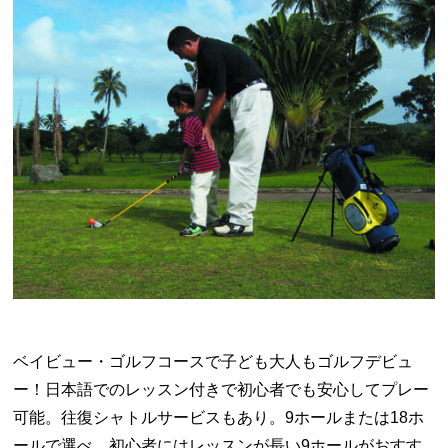
ベイビュー・ゴルフコースで子ども大人もゴルフデビュ
ー！日本語でのレッスン付きで初心者でも安心してプレー
可能。往復シャトルサービスもあり。
9
ホールまたは
18
ホ
ールで選べ、初心者にはレッスンが長い
9
ホールがおすす