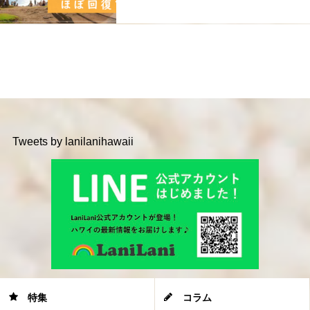
Tweets by lanilanihawaii
特集
コラム