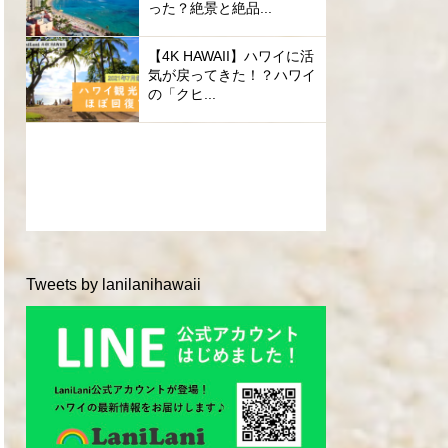
った？絶景と絶品...
【4K HAWAII】ハワイに活
気が戻ってきた！？ハワイ
の「クヒ...
Tweets by lanilanihawaii