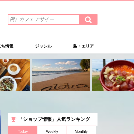
検
検
索
索
ワ
す
る
ー
ド
立ち情報
ジャンル
島・エリア
を
入
力
(例）
カ
フ
ェ
ア
サ
イ
ー
「ショップ情報」人気ランキング
Today
Weekly
Monthly