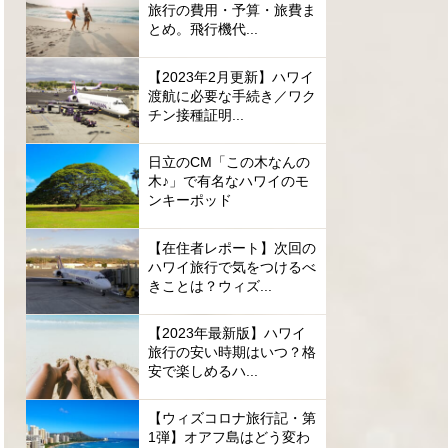
旅行の費用・予算・旅費ま
とめ。飛行機代...
【2023年2月更新】ハワイ
渡航に必要な手続き／ワク
チン接種証明...
日立のCM「この木なんの
木♪」で有名なハワイのモ
ンキーポッド
【在住者レポート】次回の
ハワイ旅行で気をつけるべ
きことは？ウィズ...
【2023年最新版】ハワイ
旅行の安い時期はいつ？格
安で楽しめるハ...
【ウィズコロナ旅行記・第
1弾】オアフ島はどう変わ