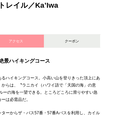
レイル／Ka’Iwa
アクセス
クーポン
絶景ハイキングコース
あるハイキングコース。小高い山を登りきった頂上にあ
」からは、〝ラニカイ（ハワイ語で「天国の海」の意
ブルーの海を一望できる。ところどころに滑りやすい急
カーは必需品だ。
ターからザ・バス57番・57番Aバスを利用し、カイル