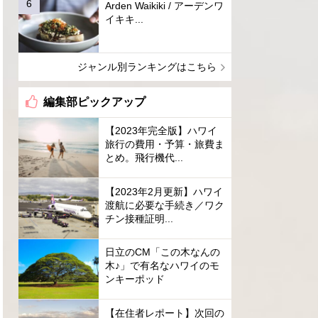
Arden Waikiki / アーデンワ
イキキ...
ジャンル別ランキングはこちら
編集部ピックアップ
【2023年完全版】ハワイ
旅行の費用・予算・旅費ま
とめ。飛行機代...
【2023年2月更新】ハワイ
渡航に必要な手続き／ワク
チン接種証明...
日立のCM「この木なんの
木♪」で有名なハワイのモ
ンキーポッド
【在住者レポート】次回の