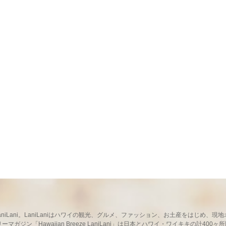
ならLaniLani。LaniLaniはハワイの観光、グルメ、ファッション、お土産をはじ
ガジン「Hawaiian Breeze LaniLani」は日本とハワイ・ワイキキの計400