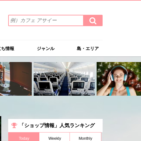
検
検
索
索
ワ
す
る
ー
ド
立ち情報
ジャンル
島・エリア
を
入
力
(例）
カ
フ
ェ
ア
サ
イ
ー
「ショップ情報」人気ランキング
Today
Weekly
Monthly