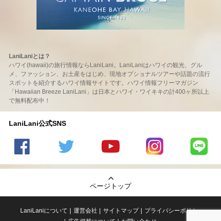
LaniLaniとは？
ハワイ(hawaii)の旅行情報ならLaniLani。LaniLaniはハワイの観光、グル
メ、ファッション、お土産をはじめ、現地オプショナルツアーや話題の流行
スポットを紹介するハワイ情報サイトです。ハワイ情報フリーマガジン
「Hawaiian Breeze LaniLani」は日本とハワイ・ワイキキの計400ヶ所以上
で無料配布中！
LaniLani公式SNS
LaniLani
LaniLani
LaniLani
LaniLani
LaniLani
の
のtwitter
の
の
のLINEを
Facebook
を見る
Youtube
Instagram
見る
ページトップ
を見る
チャンネ
を見る
ルを見る
LaniLaniについて
運営会社
サイトマップ
プライバシーポリシー