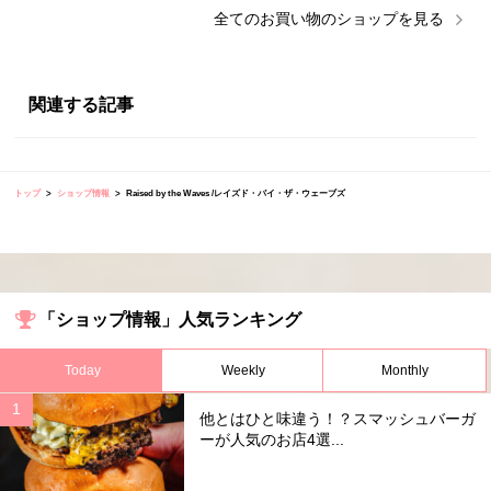
全ての
お買い物
のショップを見る
関連する記事
トップ
ショップ情報
Raised by the Waves /レイズド・バイ・ザ・ウェーブズ
「ショップ情報」人気ランキング
Today
Weekly
Monthly
他とはひと味違う！？スマッシュバーガ
ーが人気のお店4選...