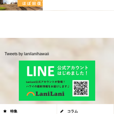
Tweets by lanilanihawaii
特集
コラム