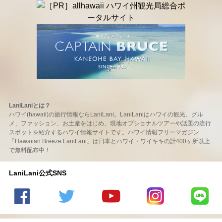
LaniLaniとは？
ハワイ(hawaii)の旅行情報ならLaniLani。LaniLaniはハワイの観光、グル
メ、ファッション、お土産をはじめ、現地オプショナルツアーや話題の流行
スポットを紹介するハワイ情報サイトです。ハワイ情報フリーマガジン
「Hawaiian Breeze LaniLani」は日本とハワイ・ワイキキの計400ヶ所以上
で無料配布中！
LaniLani公式SNS
LaniLani
LaniLani
LaniLani
LaniLani
LaniLani
の
のtwitter
の