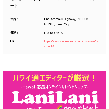
ート
住所：
One Keomoku Highway, P.O. BOX
631380, Lanai City
電話：
808-565-4500
URL：
https://www.fourseasons.com/jp/sensei/fsl
anai