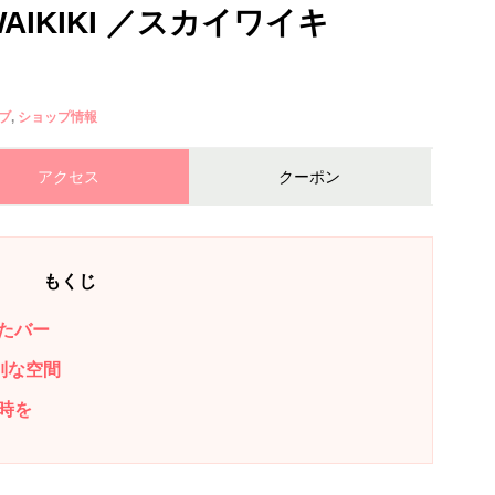
 WAIKIKI ／スカイワイキ
ブ
ショップ情報
アクセス
クーポン
もくじ
たバー
別な空間
時を