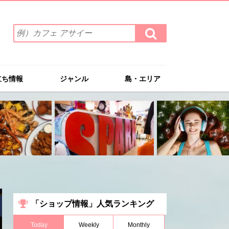
検
検
索
索
ワ
す
る
ー
ド
立ち情報
ジャンル
島・エリア
を
入
力
(例）
カ
フ
ェ
ア
サ
イ
ー
「ショップ情報」人気ランキング
Today
Weekly
Monthly