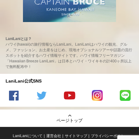
LaniLaniとは？
ハワイ(hawaii)の旅行情報ならLaniLani。LaniLaniはハワイの観光、グル
メ、ファッション、お土産をはじめ、現地オプショナルツアーや話題の流行
スポットを紹介するハワイ情報サイトです。ハワイ情報フリーマガジン
「Hawaiian Breeze LaniLani」は日本とハワイ・ワイキキの計400ヶ所以上
で無料配布中！
LaniLani公式SNS
LaniLani
LaniLani
LaniLani
LaniLani
LaniLani
の
のtwitter
の
の
のLINEを
Facebook
を見る
Youtube
Instagram
見る
ページトップ
を見る
チャンネ
を見る
ルを見る
LaniLaniについて
運営会社
サイトマップ
プライバシーポリシー