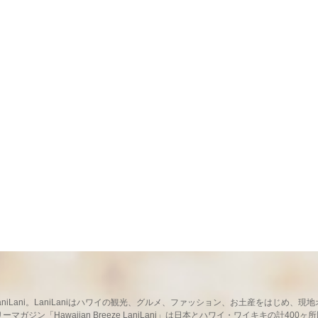
ならLaniLani。LaniLaniはハワイの観光、グルメ、ファッション、お土産をはじ
ガジン「Hawaiian Breeze LaniLani」は日本とハワイ・ワイキキの計400