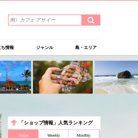
検
検
索
索
ワ
す
る
ー
ド
立ち情報
ジャンル
島・エリア
を
入
力
(例）
カ
フ
ェ
ア
サ
イ
ー
「ショップ情報」人気ランキング
Today
Weekly
Monthly