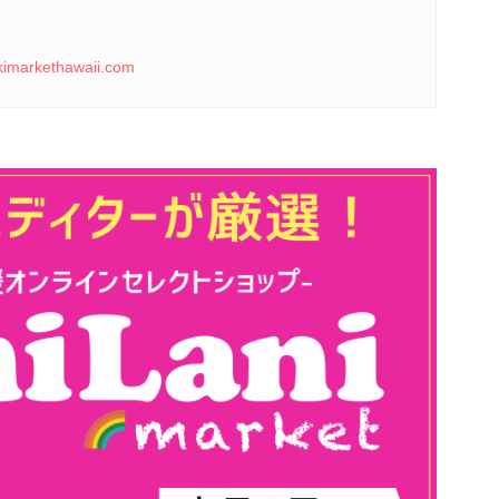
ikimarkethawaii.com