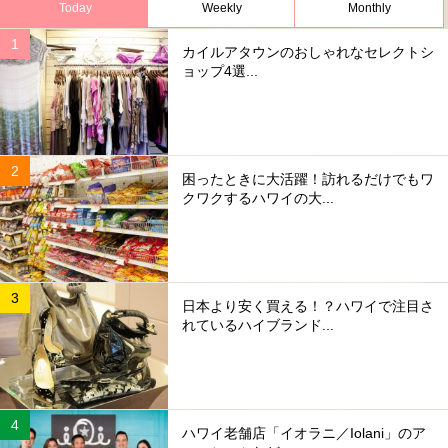
Today
Weekly
Monthly
カイルアタウンのおしゃれなセレクトシ
ョップ4選...
困ったときに大活躍！訪れるだけでもワ
クワクするハワイの大...
日本より安く買える！？ハワイで注目さ
れているハイブランド...
ハワイ老舗店「イオラニ／Iolani」のア