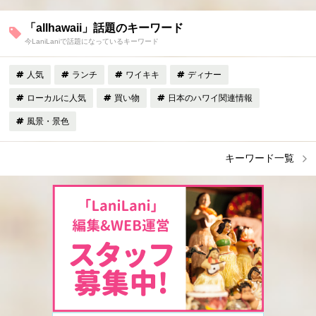
「allhawaii」話題のキーワード
今LaniLaniで話題になっているキーワード
人気
ランチ
ワイキキ
ディナー
ローカルに人気
買い物
日本のハワイ関連情報
風景・景色
キーワード一覧