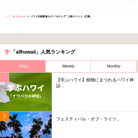
トップ
allhawaii
ハワイ伝統航海カヌー“ホクレア” 上映イベント（広島）
「allhawaii」人気ランキング
Today
Weekly
Monthly
【学ぶハワイ】植物にまつわるハワイ神
話...
フェスティバル・オブ・ライツ...