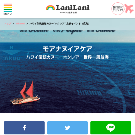
トップ
allhawaii
ハワイ伝統航海カヌー“ホクレア” 上映イベント（広島）