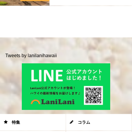
Tweets by lanilanihawaii
特集
コラム