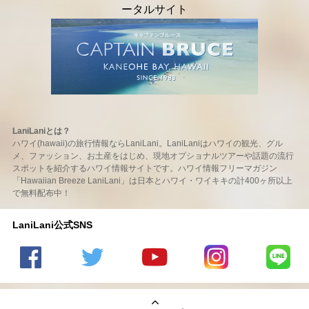
LaniLaniとは？
ハワイ(hawaii)の旅行情報ならLaniLani。LaniLaniはハワイの観光、グル
メ、ファッション、お土産をはじめ、現地オプショナルツアーや話題の流行
スポットを紹介するハワイ情報サイトです。ハワイ情報フリーマガジン
「Hawaiian Breeze LaniLani」は日本とハワイ・ワイキキの計400ヶ所以上
で無料配布中！
LaniLani公式SNS
LaniLani
LaniLani
LaniLani
LaniLani
LaniLani
の
のtwitter
の
の
のLINEを
Facebook
を見る
Youtube