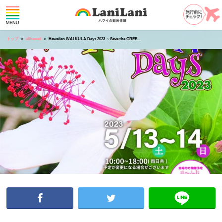
トップ
allhawaii
Hawaiian WAI KULA Days 2023 ～Save the GREE...