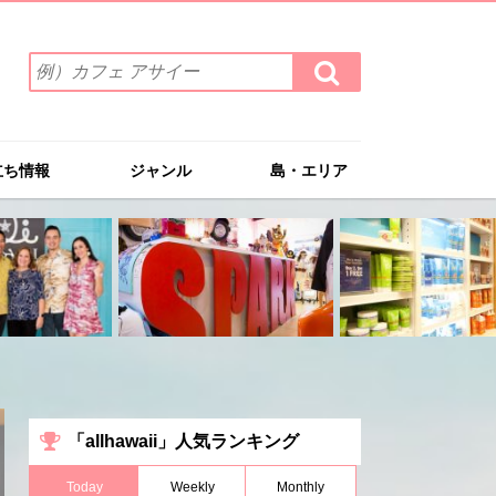
検
検
索
索
ワ
す
る
ー
ド
立ち情報
ジャンル
島・エリア
を
入
力
(例）
カ
フ
ェ
ア
サ
イ
ー
「allhawaii」人気ランキング
Today
Weekly
Monthly