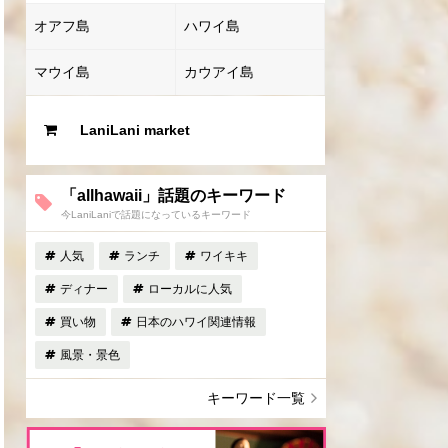
オアフ島
ハワイ島
マウイ島
カウアイ島
LaniLani market
「allhawaii」話題のキーワード
今LaniLaniで話題になっているキーワード
人気
ランチ
ワイキキ
ディナー
ローカルに人気
買い物
日本のハワイ関連情報
風景・景色
キーワード一覧