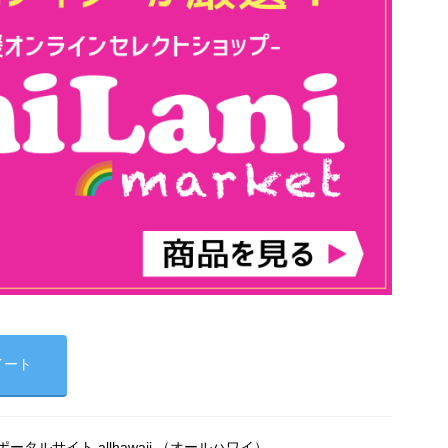
イート
タルサイト allhawaii （オールハワイ）