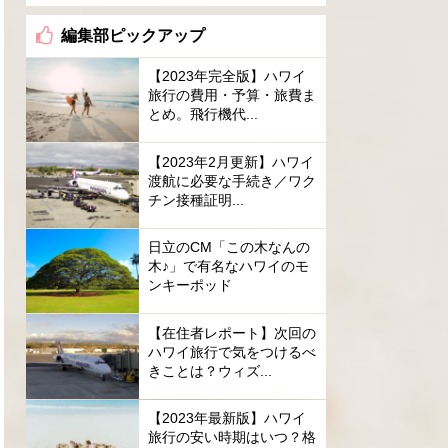
編集部ピックアップ
【2023年完全版】ハワイ
旅行の費用・予算・旅費ま
とめ。飛行機代...
【2023年2月更新】ハワイ
渡航に必要な手続き／ワク
チン接種証明...
日立のCM「この木なんの
木♪」で有名なハワイのモ
ンキーポッド
【在住者レポート】次回の
ハワイ旅行で気をつけるべ
きことは？ウィズ...
【2023年最新版】ハワイ
旅行の安い時期はいつ？格