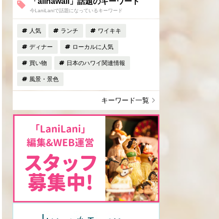
「allhawaii」話題のキーワード
今LaniLaniで話題になっているキーワード
人気
ランチ
ワイキキ
ディナー
ローカルに人気
買い物
日本のハワイ関連情報
風景・景色
キーワード一覧