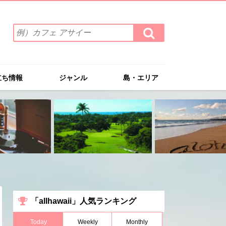
検
検
索
索
ワ
す
る
ー
ド
立ち情報
ジャンル
島・エリア
を
入
力
(例）
カ
フ
ェ
ア
サ
イ
ー
「allhawaii」人気ランキング
Today
Weekly
Monthly