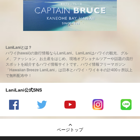
LaniLaniとは？
ハワイ(hawaii)の旅行情報ならLaniLani。LaniLaniはハワイの観光、グル
メ、ファッション、お土産をはじめ、現地オプショナルツアーや話題の流行
スポットを紹介するハワイ情報サイトです。ハワイ情報フリーマガジン
「Hawaiian Breeze LaniLani」は日本とハワイ・ワイキキの計400ヶ所以上
で無料配布中！
LaniLani公式SNS
LaniLani
LaniLani
LaniLani
LaniLani
LaniLani
の
のtwitter
の
の
のLINEを
Facebook
を見る
Youtube
Instagram
見る
ページトップ
を見る
チャンネ
を見る