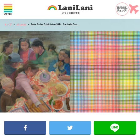
トップ
allhawaii
Solo Artist Exhibition 2024: Sachelle Dae ...