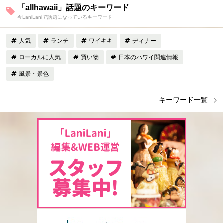
「allhawaii」話題のキーワード
今LaniLaniで話題になっているキーワード
人気
ランチ
ワイキキ
ディナー
ローカルに人気
買い物
日本のハワイ関連情報
風景・景色
キーワード一覧