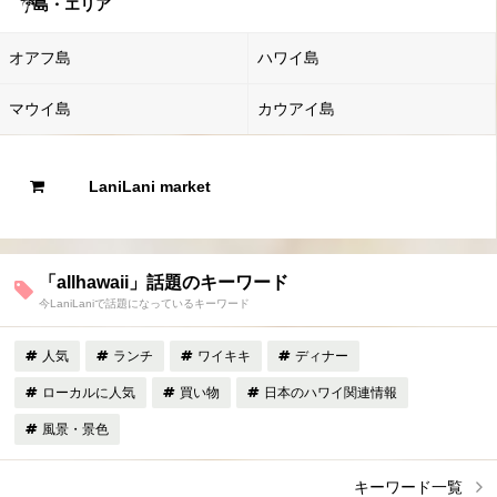
島・エリア
オアフ島
ハワイ島
マウイ島
カウアイ島
LaniLani market
「allhawaii」話題のキーワード
今LaniLaniで話題になっているキーワード
人気
ランチ
ワイキキ
ディナー
ローカルに人気
買い物
日本のハワイ関連情報
風景・景色
キーワード一覧