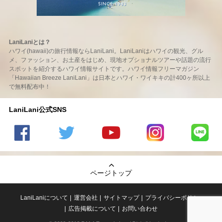
LaniLaniとは？
ハワイ(hawaii)の旅行情報ならLaniLani。LaniLaniはハワイの観光、グル
メ、ファッション、お土産をはじめ、現地オプショナルツアーや話題の流行
スポットを紹介するハワイ情報サイトです。ハワイ情報フリーマガジン
「Hawaiian Breeze LaniLani」は日本とハワイ・ワイキキの計400ヶ所以上
で無料配布中！
LaniLani公式SNS
LaniLani
LaniLani
LaniLani
LaniLani
LaniLani
の
のtwitter
の
の
のLINEを
Facebook
を見る
Youtube
Instagram
見る
ページトップ
を見る
チャンネ
を見る
ルを見る
LaniLaniについて
運営会社
サイトマップ
プライバシーポリシー
広告掲載について
お問い合わせ