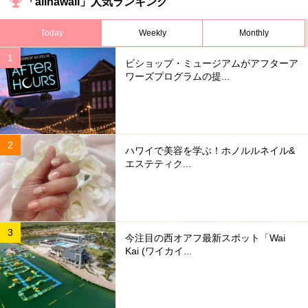
「allhawaii」人気ランキング
Today
Weekly
Monthly
ビショップ・ミュージアムがアフターア
ワーズプログラムの提...
ハワイで美容を学ぶ！ホノルルネイル&
エステティク...
今注目の西オアフ最新スポット「Wai
Kai (ワイカイ...