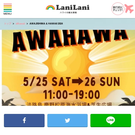
トップ
allhawaii
AWAJISHIMA & HAWAII 2024