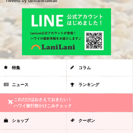
Tweets by lanilanihawaii
特集
コラム
ニュース
ランキング
これだけはおさえておきたい！
ハワイ旅行前かけこみチェック
ショップ
クーポン