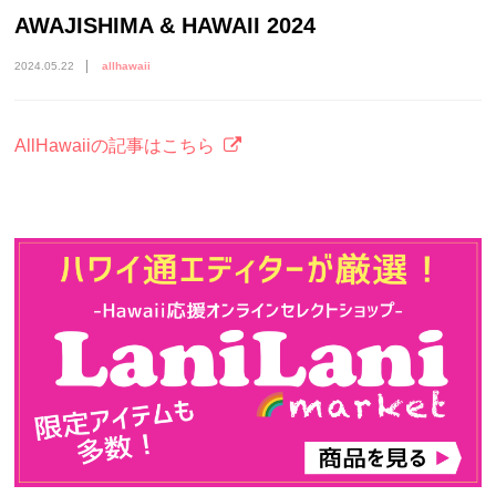
AWAJISHIMA & HAWAII 2024
2024.05.22
allhawaii
AllHawaiiの記事はこちら