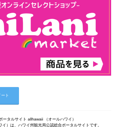
イート
タルサイト allhawaii （オールハワイ）
オールハワイ）は、ハワイ州観光局公認総合ポータルサイトです。