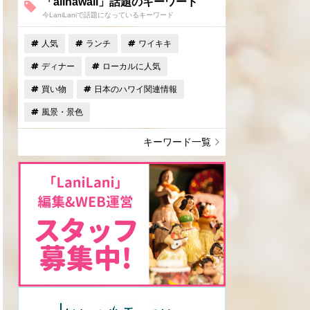
「allhawaii」話題のキーワード
今LaniLaniで話題になっているキーワード
人気
ランチ
ワイキキ
ディナー
ローカルに人気
買い物
日本のハワイ関連情報
風景・景色
キーワード一覧