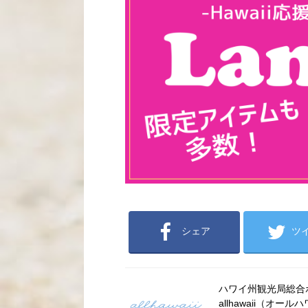
シェア
ツ
ハワイ州観光局総合ポー
allhawaii（