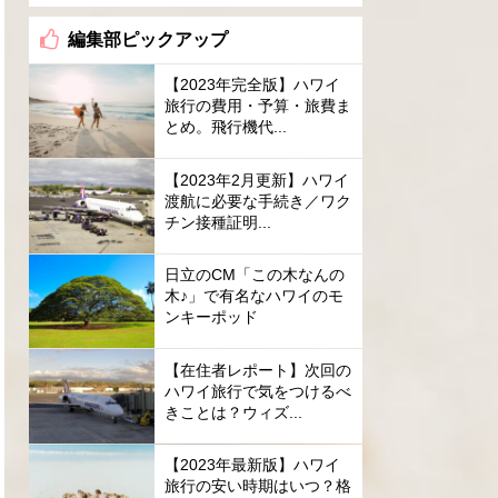
編集部ピックアップ
【2023年完全版】ハワイ
旅行の費用・予算・旅費ま
とめ。飛行機代...
【2023年2月更新】ハワイ
渡航に必要な手続き／ワク
チン接種証明...
日立のCM「この木なんの
木♪」で有名なハワイのモ
ンキーポッド
【在住者レポート】次回の
ハワイ旅行で気をつけるべ
きことは？ウィズ...
【2023年最新版】ハワイ
旅行の安い時期はいつ？格