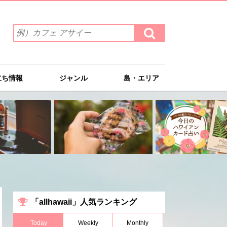
検
検
索
索
ワ
す
る
ー
ド
立ち情報
ジャンル
島・エリア
を
入
力
(例）
カ
フ
ェ
ア
サ
イ
ー
「allhawaii」人気ランキング
Today
Weekly
Monthly