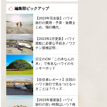
編集部ピックアップ
【2023年完全版】ハワイ
旅行の費用・予算・旅費ま
とめ。飛行機代...
【2023年2月更新】ハワイ
渡航に必要な手続き／ワク
チン接種証明...
日立のCM「この木なんの
木♪」で有名なハワイのモ
ンキーポッド
【在住者レポート】次回の
ハワイ旅行で気をつけるべ
きことは？ウィズ...
【2023年最新版】ハワイ
旅行の安い時期はいつ？格