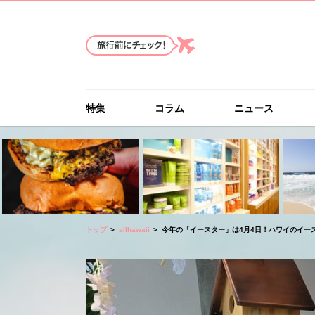
特集
コラム
ニュース
トップ
allhawaii
今年の「イースター」は4月4日！ハワイのイー