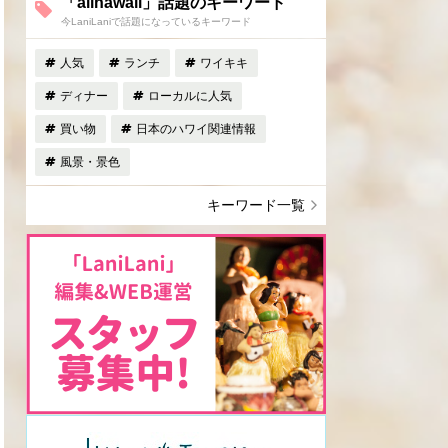
「allhawaii」話題のキーワード
今LaniLaniで話題になっているキーワード
人気
ランチ
ワイキキ
ディナー
ローカルに人気
買い物
日本のハワイ関連情報
風景・景色
キーワード一覧