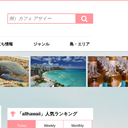
検
検
索
索
ワ
す
る
ー
ド
立ち情報
ジャンル
島・エリア
を
入
力
(例）
カ
フ
ェ
ア
サ
イ
ー
「allhawaii」人気ランキング
Today
Weekly
Monthly