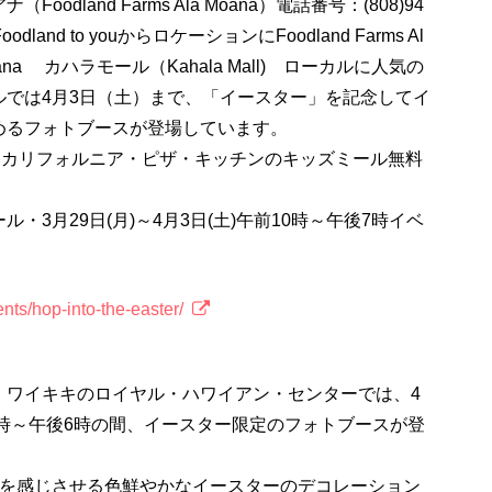
dland Farms Ala Moana）電話番号：(808)94
and to youからロケーションにFoodland Farms Al
amoana カハラモール（Kahala Mall) ローカルに人気の
ルでは4月3日（土）まで、「イースター」を記念してイ
めるフォトブースが登場しています。
はカリフォルニア・ピザ・キッチンのキッズミール無料
3月29日(月)～4月3日(土)午前10時～午後7時イベ
nts/hop-into-the-easter/
ワイキキのロイヤル・ハワイアン・センターでは、4
4時～午後6時の間、イースター限定のフォトブースが登
れを感じさせる色鮮やかなイースターのデコレーション