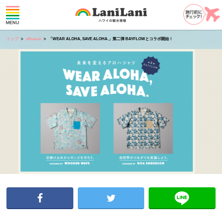
トップ
allhawaii
「WEAR ALOHA, SAVE ALOHA.」第二弾 BAYFLOWとコラボ開始！