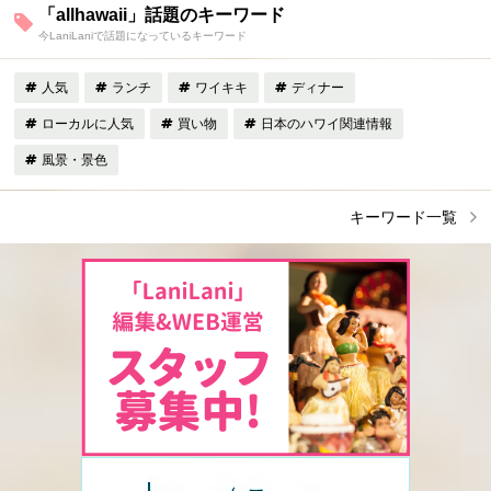
「allhawaii」話題のキーワード
今LaniLaniで話題になっているキーワード
人気
ランチ
ワイキキ
ディナー
ローカルに人気
買い物
日本のハワイ関連情報
風景・景色
キーワード一覧