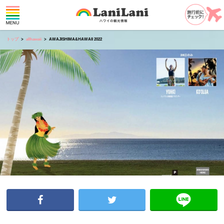
トップ
allhawaii
AWAJISHIMA&HAWAII 2022