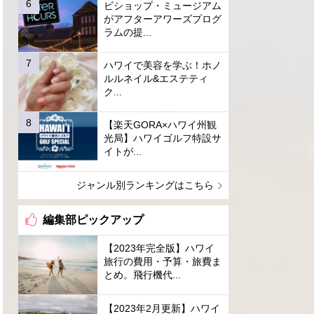
ビショップ・ミュージアム
がアフターアワーズプログ
ラムの提...
ハワイで美容を学ぶ！ホノ
ルルネイル&エステティ
ク...
【楽天GORA×ハワイ州観
光局】ハワイゴルフ特設サ
イトが...
ジャンル別ランキングはこちら
編集部ピックアップ
【2023年完全版】ハワイ
旅行の費用・予算・旅費ま
とめ。飛行機代...
【2023年2月更新】ハワイ