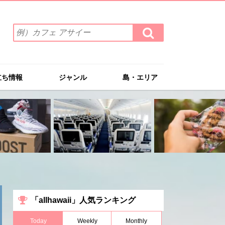
検
検
索
索
ワ
す
る
ー
ド
立ち情報
ジャンル
島・エリア
を
入
力
(例）
カ
フ
ェ
ア
サ
イ
ー
「allhawaii」人気ランキング
Today
Weekly
Monthly