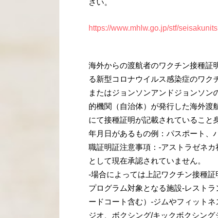
さい。
https://www.mhlw.go.jp/stf/seisakunits
海外からの渡航者のワクチン接種証明
る新型コロナウイルス感染症のワク
またはジョンソンアンドジョンソンの
的機関（自治体）が発行した海外渡
にて接種証明が記載されていること身
年月日があるもの例：パスポート、
職証明証注意事項：-アストラゼネ
として現在承認されていません。
-場合によっては上記ワクチン接種
プログラム対象となる施設-レスト
ードコート含む）-ジムやフィット
ジオ、ボクシング/キックボクシング