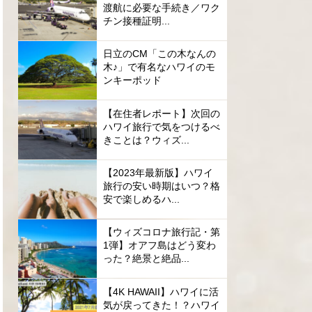
渡航に必要な手続き／ワク
チン接種証明...
日立のCM「この木なんの
木♪」で有名なハワイのモ
ンキーポッド
【在住者レポート】次回の
ハワイ旅行で気をつけるべ
きことは？ウィズ...
【2023年最新版】ハワイ
旅行の安い時期はいつ？格
安で楽しめるハ...
【ウィズコロナ旅行記・第
1弾】オアフ島はどう変わ
った？絶景と絶品...
【4K HAWAII】ハワイに活
気が戻ってきた！？ハワイ