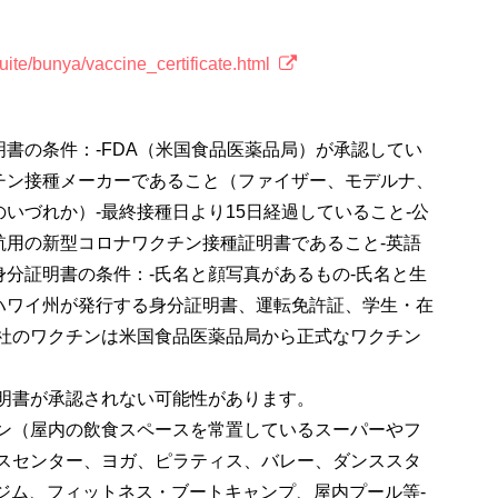
uite/bunya/vaccine_certificate.html
書の条件：-FDA（米国食品医薬品局）が承認してい
チン接種メーカーであること（ファイザー、モデルナ、
いづれか）-最終接種日より15日経過していること-公
航用の新型コロナワクチン接種証明書であること-英語
分証明書の条件：-氏名と顔写真があるもの-氏名と生
ハワイ州が発行する身分証明書、運転免許証、学生・在
カ社のワクチンは米国食品医薬品局から正式なワクチン
証明書が承認されない可能性があります。
ラン（屋内の飲食スペースを常置しているスーパーやフ
ネスセンター、ヨガ、ピラティス、バレー、ダンススタ
ジム、フィットネス・ブートキャンプ、屋内プール等-