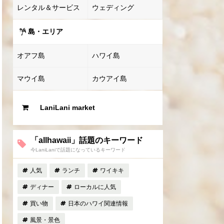
レンタル＆サービス
ウェディング
島・エリア
オアフ島
ハワイ島
マウイ島
カウアイ島
LaniLani market
「allhawaii」話題のキーワード
今LaniLaniで話題になっているキーワード
人気
ランチ
ワイキキ
ディナー
ローカルに人気
買い物
日本のハワイ関連情報
風景・景色