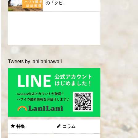
の「クヒ...
Tweets by lanilanihawaii
特集
コラム