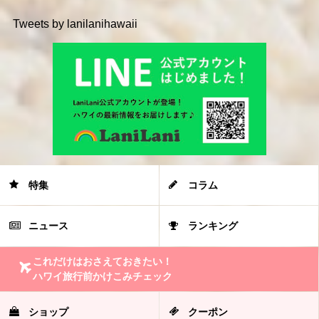
Tweets by lanilanihawaii
特集
コラム
ニュース
ランキング
これだけはおさえておきたい！
ハワイ旅行前かけこみチェック
ショップ
クーポン