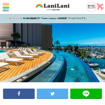
トップ
allhawaii
米の旅行雑誌最大手『Travel + Leisure』の読者投票「ワールドベストアワ...