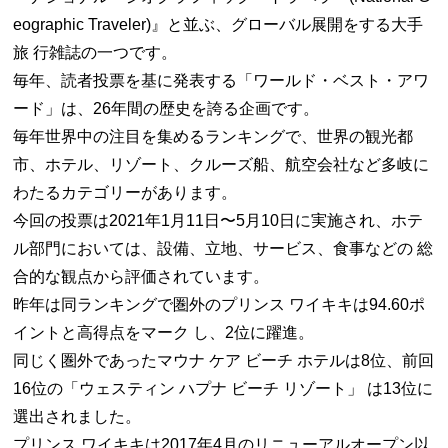
eographic Traveler)』と並ぶ、グローバル展開をする大手
旅 行雑誌の一つです。
毎年、読者投票を基に発表する「ワールド・ベスト・アワ
ード」は、26年間の歴史を誇る企画です。
毎年世界中の注目を集めるランキングで、世界の観光都
市、ホテル、リゾート、クルーズ船、航空会社など多岐に
わたるカテゴリーがあります。
今回の投票は2021年1月11日〜5月10日に実施され、ホテ
ル部門においては、設備、立地、サービス、食事などの 総
合的な観点から評価されています。
昨年は同ランキングで圏外のプリンス ワイキキは94.60ポ
イントと高得点をマーク し、2位に躍進。
同じく圏外であったマウナ ケア ビーチ ホテルは8位、前回
16位の「ウェスティン ハプナ ビーチ リゾート」 は13位に
選出されました。
プリンス ワイキキは2017年4月のリニューアルオープン以