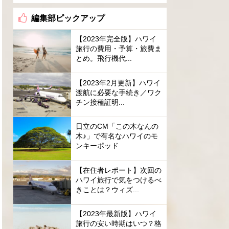
編集部ピックアップ
【2023年完全版】ハワイ
旅行の費用・予算・旅費ま
とめ。飛行機代...
【2023年2月更新】ハワイ
渡航に必要な手続き／ワク
チン接種証明...
日立のCM「この木なんの
木♪」で有名なハワイのモ
ンキーポッド
【在住者レポート】次回の
ハワイ旅行で気をつけるべ
きことは？ウィズ...
【2023年最新版】ハワイ
旅行の安い時期はいつ？格