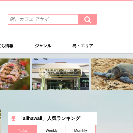
検
検
索
索
ワ
す
る
ー
ド
立ち情報
ジャンル
島・エリア
を
入
力
(例）
カ
フ
ェ
ア
サ
イ
ー
「allhawaii」人気ランキング
Today
Weekly
Monthly