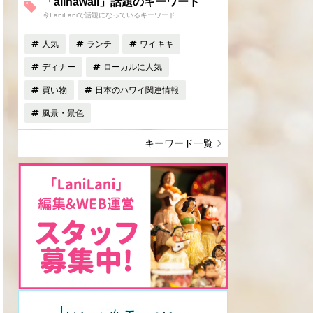
「allhawaii」話題のキーワード
今LaniLaniで話題になっているキーワード
人気
ランチ
ワイキキ
ディナー
ローカルに人気
買い物
日本のハワイ関連情報
風景・景色
キーワード一覧